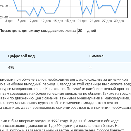
24.50
24.40
3 дек
6 дек
9 дек
12 дек
15 дек
18 дек
21 дек
24 дек
27 дек
30 дек
Посмотреть динамику молдавского лея за
дней
Цифровой код
Символ
498
¤
прибыли при обмене валют, необходимо регулярно следить за динамикой
о в наиболее выгодный период. Благодаря этой странице вы сможете всег
курсе молдавского лея в Казахстане. Получайте наиболее точный прогноз
олит вам совершать наиболее успешные операции по обмену. Так же на граф
справки по движению цен с самыми важными минимумами и максимумами,
 точному мониторингу курсов любые изменения молдавского лея по
на странице, давая возможность ориентироваться для принятия необходи
ии и был впервые введен в 1993 году. В данный момент в обиходе
ты охватывают диапазон от 1 до 50 единиц и называются «бань». На
н III, который является самым известным правителем. Оборот банкнот