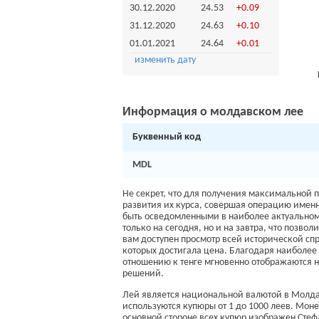
30.12.2020
24.53
+0.09
31.12.2020
24.63
+0.10
01.01.2021
24.64
+0.01
изменить дату
Информация о молдавском лее
Буквенный код
MDL
Не секрет, что для получения максимальной 
развития их курса, совершая операцию именн
быть осведомленными в наиболее актуальном 
только на сегодня, но и на завтра, что позв
вам доступен просмотр всей исторической 
которых достигала цена. Благодаря наиболее
отношению к тенге мгновенно отображаются 
решений.
Лей является национальной валютой в Молдав
используются купюры от 1 до 1000 леев. Моне
основной стороне всех купюр изображен Стефа