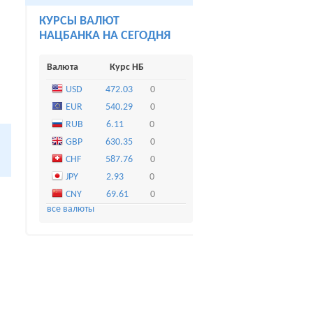
КУРСЫ ВАЛЮТ
НАЦБАНКА НА СЕГОДНЯ
Валюта
Курс НБ
USD
472.03
0
EUR
540.29
0
RUB
6.11
0
GBP
630.35
0
CHF
587.76
0
JPY
2.93
0
CNY
69.61
0
все валюты