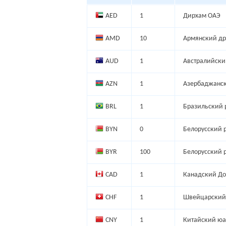
AED
1
Дирхам ОАЭ
AMD
10
Армянский д
AUD
1
Австралийски
AZN
1
Азербаджанск
BRL
1
Бразильский 
BYN
0
Белорусский 
BYR
100
Белорусский 
CAD
1
Канадский До
CHF
1
Швейцарский
CNY
1
Китайский юа