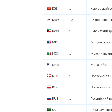
KGS
1
Кыргызский с
KRW
100
Южно-корейск
KWD
1
Кувейтский д
MDL
1
Молдавский 
MXN
1
Мексиканский
MYR
1
Малазийский 
NOK
1
Норвежская к
PLN
1
Польский зло
RUB
1
Российский р
SAR
1
Риял Саудовс