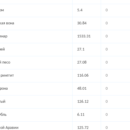
ом
5.4
0
ая вона
30.84
0
инар
1533.31
0
лей
27.1
0
 песо
27.08
0
ринггит
116.06
0
рона
48.01
0
тый
126.12
0
убль
6.11
0
кой Аравии
125.72
0