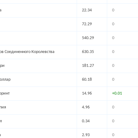
а
22.34
0
а
72.29
0
540.29
0
гов Соединенного Королевства
630.35
0
ари
181.27
0
доллар
60.18
0
оринт
14.96
+0.01
пия
4.96
0
л
0.34
0
а
2.93
0