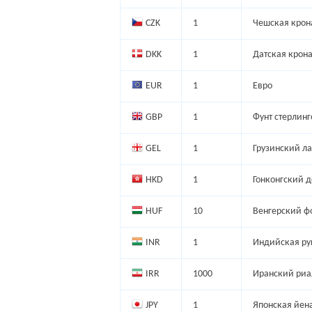
CZK
1
Чешская крон
DKK
1
Датская крон
EUR
1
Евро
GBP
1
Фунт стерлин
GEL
1
Грузинский л
HKD
1
Гонконгский 
HUF
10
Венгерский ф
INR
1
Индийская ру
IRR
1000
Иранский риа
JPY
1
Японская йен