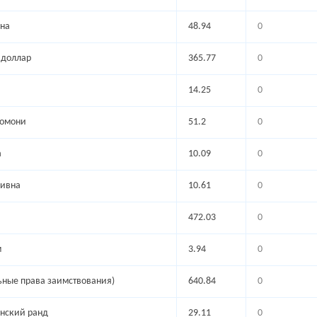
на
48.94
0
 доллар
365.77
0
14.25
0
сомони
51.2
0
а
10.09
0
ривна
10.61
0
472.03
0
м
3.94
0
ьные права заимствования)
640.84
0
нский ранд
29.11
0