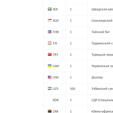
SEK
1
Шведская кро
SGD
1
Сингапурский
THB
1
Тайский бат
TJS
1
Таджикский 
TRY
1
Турецкая лир
UAH
1
Украинская г
USD
1
Доллар
UZS
100
Узбекский су
XDR
1
СДР (Специал
ZAR
1
Южно-африка