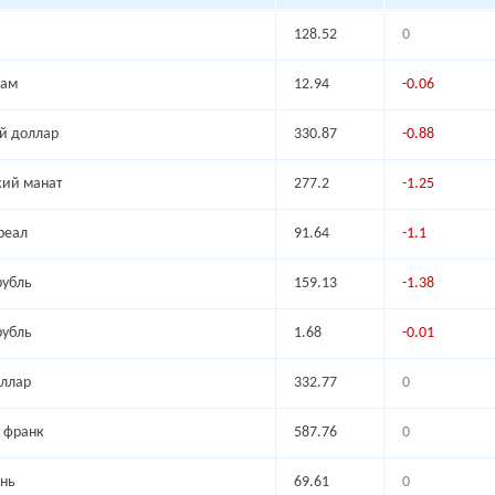
128.52
0
рам
12.94
-0.06
й доллар
330.87
-0.88
ий манат
277.2
-1.25
реал
91.64
-1.1
рубль
159.13
-1.38
рубль
1.68
-0.01
ллар
332.77
0
 франк
587.76
0
нь
69.61
0