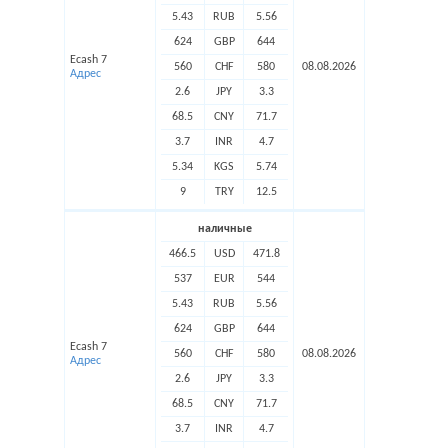
5.43
RUB
5.56
624
GBP
644
Ecash 7
560
CHF
580
08.08.2026
Адрес
2.6
JPY
3.3
68.5
CNY
71.7
3.7
INR
4.7
5.34
KGS
5.74
9
TRY
12.5
наличные
466.5
USD
471.8
537
EUR
544
5.43
RUB
5.56
624
GBP
644
Ecash 7
560
CHF
580
08.08.2026
Адрес
2.6
JPY
3.3
68.5
CNY
71.7
3.7
INR
4.7