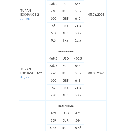
538.5
EUR
544
TURAN
5.38
RUB
5.55
EXCHANGE 2
08.08.2026
600
GBP
645
Адрес
68
CNY
71.5
5.3
KGS
5.75
9.5
TRY
13.5
наличные
468.5
USD
470.5
538.5
EUR
544
TURAN
EXCHANGE №1
5.43
RUB
5.55
08.08.2026
Адрес
600
GBP
649
69
CNY
71.5
5.35
KGS
5.75
наличные
469
USD
471
539
EUR
544
5.45
RUB
5.56