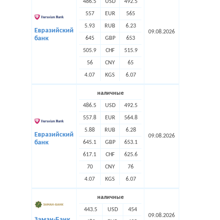
486.5
USD
492.5
557
EUR
565
5.93
RUB
6.23
Евразийский
09.08.2026
банк
645
GBP
653
505.9
CHF
515.9
56
CNY
65
4.07
KGS
6.07
наличные
486.5
USD
492.5
557.8
EUR
564.8
5.88
RUB
6.28
Евразийский
09.08.2026
банк
645.1
GBP
653.1
617.1
CHF
625.6
70
CNY
76
4.07
KGS
6.07
наличные
443.5
USD
454
09.08.2026
Заман-Банк