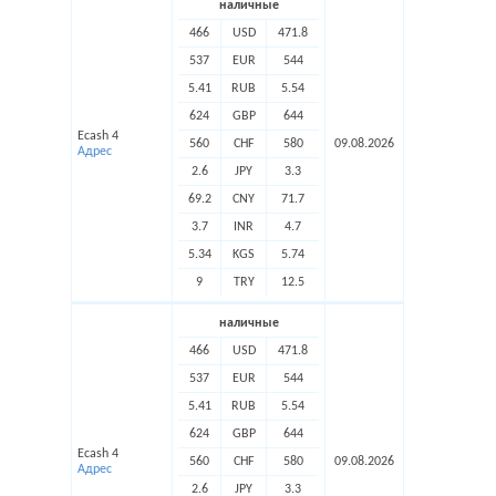
наличные
466
USD
471.8
537
EUR
544
5.41
RUB
5.54
624
GBP
644
Ecash 4
560
CHF
580
09.08.2026
Адрес
2.6
JPY
3.3
69.2
CNY
71.7
3.7
INR
4.7
5.34
KGS
5.74
9
TRY
12.5
наличные
466
USD
471.8
537
EUR
544
5.41
RUB
5.54
624
GBP
644
Ecash 4
560
CHF
580
09.08.2026
Адрес
2.6
JPY
3.3