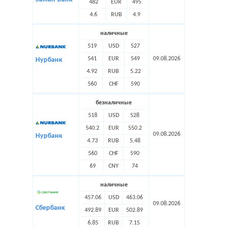
482
EUR
495
4.6
RUB
4.9
наличные
519
USD
527
541
EUR
549
09.08.2026
Нурбанк
4.92
RUB
5.22
560
CHF
590
безналичные
518
USD
528
540.2
EUR
550.2
09.08.2026
Нурбанк
4.73
RUB
5.48
560
CHF
590
69
CNY
74
наличные
457.06
USD
463.06
09.08.2026
Сбербанк
492.89
EUR
502.89
6.85
RUB
7.15