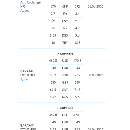
Azia Exchange
№5
570
CHF
592
08.08.2026
Адрес
2.7
JPY
3.4
69
CNY
71.5
3.8
INR
4.9
5.35
KGS
5.8
10
TRY
13.5
наличные
469.8
USD
470.5
540
EUR
543
BARAKAT
EXCHANGE
5.52
RUB
5.57
08.08.2026
Адрес
630
GBP
639
69.5
CNY
71.3
5.42
KGS
5.6
наличные
469.8
USD
470.5
540
EUR
543
BARAKAT
EXCHANGE
5.52
RUB
5.57
08.08.2026