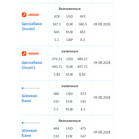
безналичные
478
USD
493
Цеснабанк
347.5
EUR
360.5
09.08.2026
(Jusan)
645
RUB
663
5.2
GBP
6.2
наличные
474.21
USD
480.21
Цеснабанк
09.08.2026
490.71
EUR
497.71
(Jusan)
5.82
RUB
8.82
наличные
466
USD
473
Шинхан
09.08.2026
Банк
535
EUR
545
5.5
RUB
6.5
безналичные
464
USD
475
Шинхан
09.08.2026
Банк
533
EUR
547