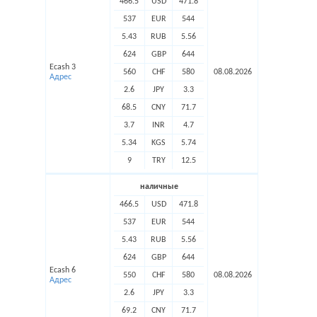
466.5
USD
471.8
537
EUR
544
5.43
RUB
5.56
624
GBP
644
Ecash 3
560
CHF
580
08.08.2026
Адрес
2.6
JPY
3.3
68.5
CNY
71.7
3.7
INR
4.7
5.34
KGS
5.74
9
TRY
12.5
наличные
466.5
USD
471.8
537
EUR
544
5.43
RUB
5.56
624
GBP
644
Ecash 6
550
CHF
580
08.08.2026
Адрес
2.6
JPY
3.3
69.2
CNY
71.7