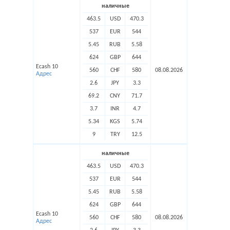
наличные
463.5
USD
470.3
537
EUR
544
5.45
RUB
5.58
624
GBP
644
Ecash 10
560
CHF
580
08.08.2026
Адрес
2.6
JPY
3.3
69.2
CNY
71.7
3.7
INR
4.7
5.34
KGS
5.74
9
TRY
12.5
наличные
463.5
USD
470.3
537
EUR
544
5.45
RUB
5.58
624
GBP
644
Ecash 10
560
CHF
580
08.08.2026
Адрес