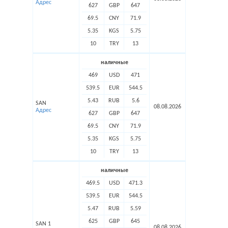
Адрес
627
GBP
647
69.5
CNY
71.9
5.35
KGS
5.75
10
TRY
13
наличные
469
USD
471
539.5
EUR
544.5
5.43
RUB
5.6
SAN
08.08.2026
Адрес
627
GBP
647
69.5
CNY
71.9
5.35
KGS
5.75
10
TRY
13
наличные
469.5
USD
471.3
539.5
EUR
544.5
5.47
RUB
5.59
625
GBP
645
SAN 1
08.08.2026