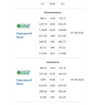
5.5
RUB
6.5
безналичные
466.3
USD
471.3
539.79
EUR
545.29
5.4928
RUB
5.8928
07.08.2026
Народный
627.69
GBP
637.69
банк
446.85
CHF
469.77
62.31
CNY
67.21
5.2956
KGS
5.7946
наличные
464.8
USD
471.8
537.04
EUR
545.04
4.89
RUB
5.7
07.08.2026
Народный
банк
624.69
GBP
642.69
568.06
CHF
585.06
59.88
CNY
66.18