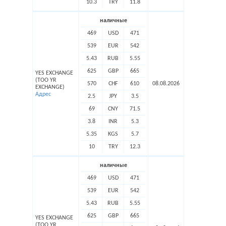
10.3
TRY
11.8
наличные
469
USD
471
539
EUR
542
5.43
RUB
5.55
625
GBP
665
YES EXCHANGE
(ТОО YR
570
CHF
610
08.08.2026
EXCHANGE)
Адрес
2.5
JPY
3.5
69
CNY
71.5
3.8
INR
5.3
5.35
KGS
5.7
10
TRY
12.3
наличные
469
USD
471
539
EUR
542
5.43
RUB
5.55
625
GBP
665
YES EXCHANGE
(ТОО YR