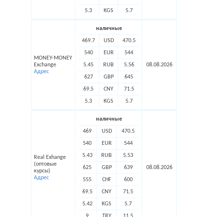
5.3
KGS
5.7
наличные
469.7
USD
470.5
540
EUR
544
MONEY-MONEY
Exchange
5.45
RUB
5.56
08.08.2026
Адрес
627
GBP
645
69.5
CNY
71.5
5.3
KGS
5.7
наличные
469
USD
470.5
540
EUR
544
5.43
RUB
5.53
Real Exhange
(оптовые
625
GBP
639
08.08.2026
курсы)
Адрес
555
CHF
600
69.5
CNY
71.5
5.42
KGS
5.7
9
TRY
11.5