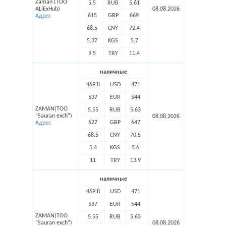
Zaman (ТОО
5.5
RUB
5.61
ALiExHub)
08.08.2026
615
GBP
669
Адрес
68.5
CNY
72.4
5.37
KGS
5.7
9.5
TRY
11.4
наличные
469.8
USD
471
537
EUR
544
ZAMAN(TOO
5.55
RUB
5.63
“Sauran exch”)
08.08.2026
627
GBP
647
Адрес
68.5
CNY
70.5
5.4
KGS
5.6
11
TRY
13.9
наличные
469.8
USD
471
537
EUR
544
ZAMAN(TOO
5.55
RUB
5.63
“Sauran exch”)
08.08.2026