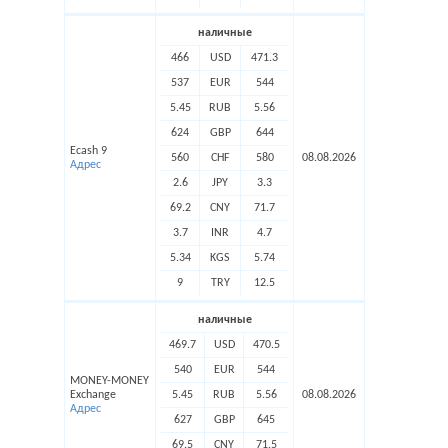
наличные
466
USD
471.3
537
EUR
544
5.45
RUB
5.56
624
GBP
644
Ecash 9
560
CHF
580
08.08.2026
Адрес
2.6
JPY
3.3
69.2
CNY
71.7
3.7
INR
4.7
5.34
KGS
5.74
9
TRY
12.5
наличные
469.7
USD
470.5
540
EUR
544
MONEY-MONEY
Exchange
5.45
RUB
5.56
08.08.2026
Адрес
627
GBP
645
69.5
CNY
71.5