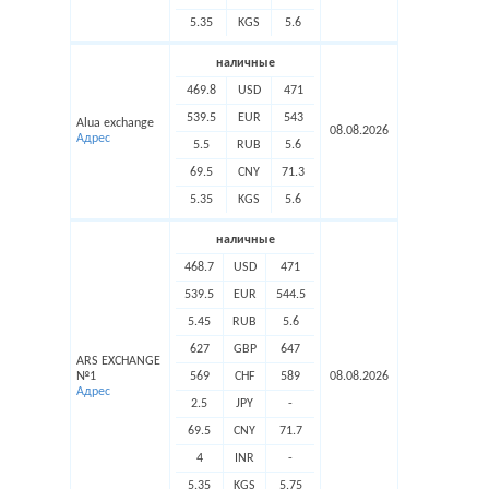
5.35
KGS
5.6
наличные
469.8
USD
471
539.5
EUR
543
Alua exchange
08.08.2026
Адрес
5.5
RUB
5.6
69.5
CNY
71.3
5.35
KGS
5.6
наличные
468.7
USD
471
539.5
EUR
544.5
5.45
RUB
5.6
627
GBP
647
ARS EXCHANGE
№1
569
CHF
589
08.08.2026
Адрес
2.5
JPY
-
69.5
CNY
71.7
4
INR
-
5.35
KGS
5.75