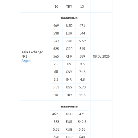
10
TRY
13
наличные
469
USD
471
538
EUR
544
5.47
RUB
5.59
625
GBP
645
Azia Exchange
№1
565
CHF
589
08.08.2026
Адрес
2.5
JPY
3.5
68
CNY
71.5
3.5
INR
4.8
5.33
KGS
5.73
10
TRY
11.5
наличные
469.5
USD
471
538
EUR
542.5
5.52
RUB
5.63
620
GBP
640