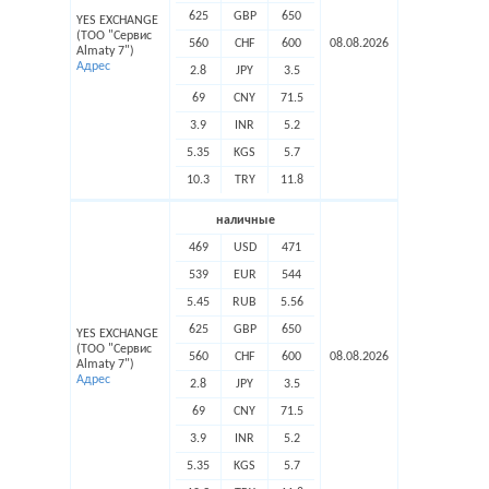
625
GBP
650
YES EXCHANGE
(ТОО "Сервис
560
CHF
600
08.08.2026
Almaty 7")
Адрес
2.8
JPY
3.5
69
CNY
71.5
3.9
INR
5.2
5.35
KGS
5.7
10.3
TRY
11.8
наличные
469
USD
471
539
EUR
544
5.45
RUB
5.56
625
GBP
650
YES EXCHANGE
(ТОО "Сервис
560
CHF
600
08.08.2026
Almaty 7")
Адрес
2.8
JPY
3.5
69
CNY
71.5
3.9
INR
5.2
5.35
KGS
5.7