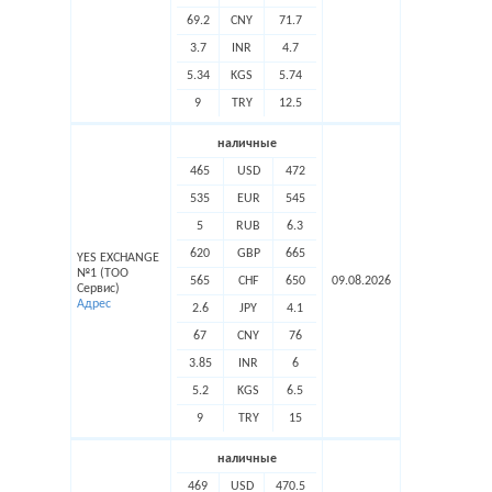
69.2
CNY
71.7
3.7
INR
4.7
5.34
KGS
5.74
9
TRY
12.5
наличные
465
USD
472
535
EUR
545
5
RUB
6.3
620
GBP
665
YES EXCHANGE
№1 (ТОО
565
CHF
650
09.08.2026
Сервис)
Адрес
2.6
JPY
4.1
67
CNY
76
3.85
INR
6
5.2
KGS
6.5
9
TRY
15
наличные
469
USD
470.5