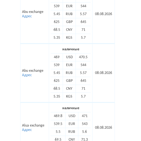
539
EUR
544
Abu exchange
5.45
RUB
5.57
08.08.2026
Адрес
625
GBP
645
68.5
CNY
71
5.35
KGS
5.7
наличные
469
USD
470.5
539
EUR
544
Abu exchange
5.45
RUB
5.57
08.08.2026
Адрес
625
GBP
645
68.5
CNY
71
5.35
KGS
5.7
наличные
469.8
USD
471
539.5
EUR
543
Alua exchange
08.08.2026
Адрес
5.5
RUB
5.6
69.5
CNY
71.3