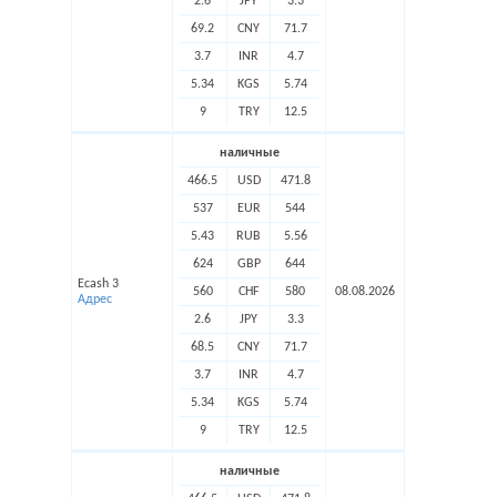
2.6
JPY
3.3
69.2
CNY
71.7
3.7
INR
4.7
5.34
KGS
5.74
9
TRY
12.5
наличные
466.5
USD
471.8
537
EUR
544
5.43
RUB
5.56
624
GBP
644
Ecash 3
560
CHF
580
08.08.2026
Адрес
2.6
JPY
3.3
68.5
CNY
71.7
3.7
INR
4.7
5.34
KGS
5.74
9
TRY
12.5
наличные