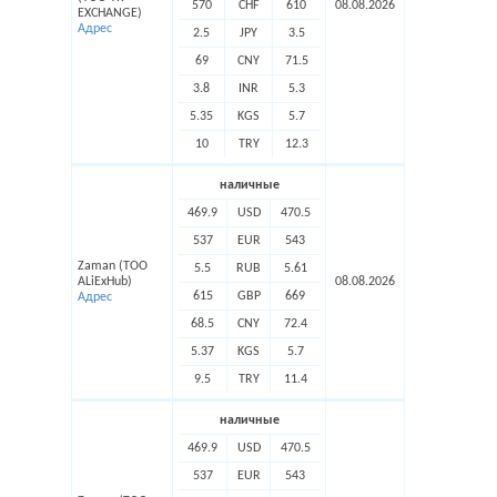
570
CHF
610
08.08.2026
EXCHANGE)
Адрес
2.5
JPY
3.5
69
CNY
71.5
3.8
INR
5.3
5.35
KGS
5.7
10
TRY
12.3
наличные
469.9
USD
470.5
537
EUR
543
Zaman (ТОО
5.5
RUB
5.61
ALiExHub)
08.08.2026
615
GBP
669
Адрес
68.5
CNY
72.4
5.37
KGS
5.7
9.5
TRY
11.4
наличные
469.9
USD
470.5
537
EUR
543