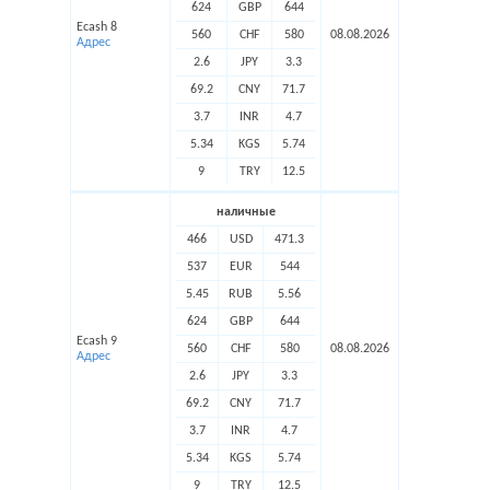
624
GBP
644
Ecash 8
560
CHF
580
08.08.2026
Адрес
2.6
JPY
3.3
69.2
CNY
71.7
3.7
INR
4.7
5.34
KGS
5.74
9
TRY
12.5
наличные
466
USD
471.3
537
EUR
544
5.45
RUB
5.56
624
GBP
644
Ecash 9
560
CHF
580
08.08.2026
Адрес
2.6
JPY
3.3
69.2
CNY
71.7
3.7
INR
4.7
5.34
KGS
5.74
9
TRY
12.5