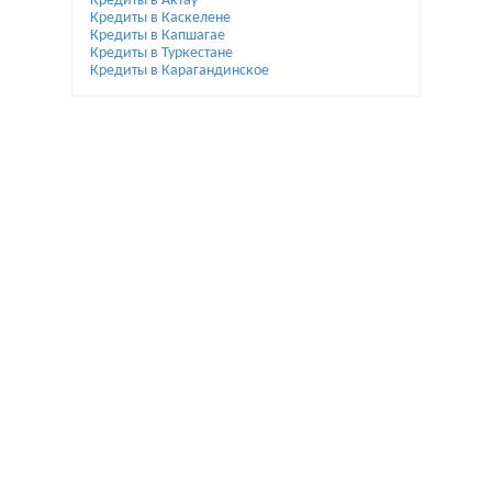
Кредиты в Актау
Кредиты в Каскелене
Кредиты в Капшагае
Кредиты в Туркестане
Кредиты в Карагандинское
При использовании материалов гиперссылка на
Bai.kz обязательна.
Жалобы и предложения по улучшению пишите на
reklamamaykova@gmail.com.
Мы не являемся банком. Помогаем только с выбором