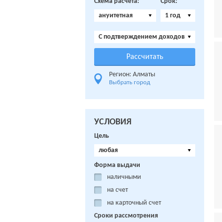
Схема расчета:
Срок:
ануитетная
1 год
C подтверждением доходов
Регион: Алматы
Выбрать город
УСЛОВИЯ
Цель
любая
Форма выдачи
наличными
на счет
на карточный счет
Сроки рассмотрения