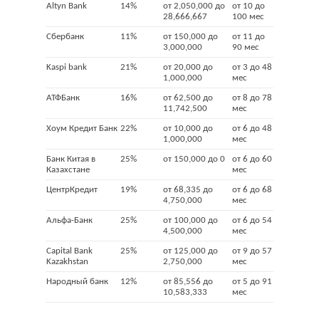
Altyn Bank
14%
от 2,050,000 до
от 10 до
28,666,667
100 мес
Сбербанк
11%
от 150,000 до
от 11 до
3,000,000
90 мес
Kaspi bank
21%
от 20,000 до
от 3 до 48
1,000,000
мес
АТФБанк
16%
от 62,500 до
от 8 до 78
11,742,500
мес
Хоум Кредит Банк
22%
от 10,000 до
от 6 до 48
1,000,000
мес
Банк Китая в
25%
от 150,000 до 0
от 6 до 60
Казахстане
мес
ЦентрКредит
19%
от 68,335 до
от 6 до 68
4,750,000
мес
Альфа-Банк
25%
от 100,000 до
от 6 до 54
4,500,000
мес
Capital Bank
25%
от 125,000 до
от 9 до 57
Kazakhstan
2,750,000
мес
Народный банк
12%
от 85,556 до
от 5 до 91
10,583,333
мес