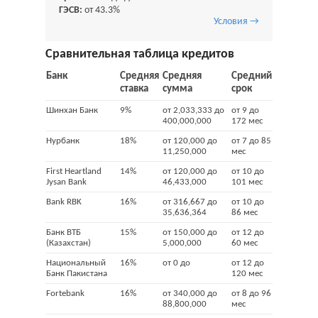
ГЭСВ:
от 43.3%
Условия →
Сравнительная таблица кредитов
Банк
Средняя
Средняя
Средний
ставка
сумма
срок
Шинхан Банк
9%
от 2,033,333 до
от 9 до
400,000,000
172 мес
Нурбанк
18%
от 120,000 до
от 7 до 85
11,250,000
мес
First Heartland
14%
от 120,000 до
от 10 до
Jysan Bank
46,433,000
101 мес
Bank RBK
16%
от 316,667 до
от 10 до
35,636,364
86 мес
Банк ВТБ
15%
от 150,000 до
от 12 до
(Казахстан)
5,000,000
60 мес
Национальный
16%
от 0 до
от 12 до
Банк Пакистана
120 мес
Fortebank
16%
от 340,000 до
от 8 до 96
88,800,000
мес