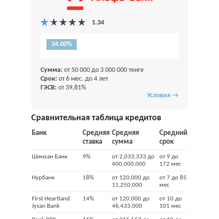
34.00%
Сумма:
от 50 000 до 3 000 000 тенге
Срок:
от 6 мес. до 4 лет
ГЭСВ:
от 39,81%
Условия →
Сравнительная таблица кредитов
Банк
Средняя
Средняя
Средний
ставка
сумма
срок
Шинхан Банк
9%
от 2,033,333 до
от 9 до
400,000,000
172 мес
Нурбанк
18%
от 120,000 до
от 7 до 85
11,250,000
мес
First Heartland
14%
от 120,000 до
от 10 до
Jysan Bank
46,433,000
101 мес