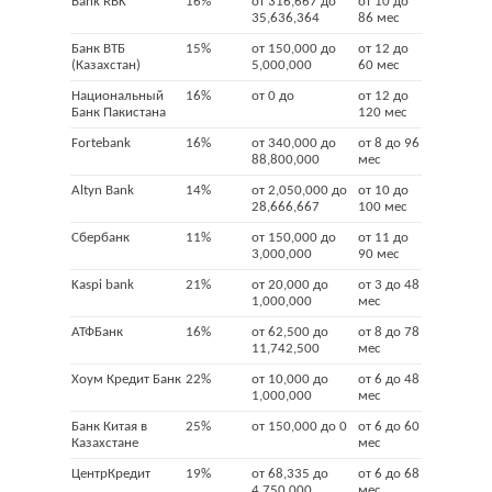
Bank RBK
16%
от 316,667 до
от 10 до
35,636,364
86 мес
Банк ВТБ
15%
от 150,000 до
от 12 до
(Казахстан)
5,000,000
60 мес
Национальный
16%
от 0 до
от 12 до
Банк Пакистана
120 мес
Fortebank
16%
от 340,000 до
от 8 до 96
88,800,000
мес
Altyn Bank
14%
от 2,050,000 до
от 10 до
28,666,667
100 мес
Сбербанк
11%
от 150,000 до
от 11 до
3,000,000
90 мес
Kaspi bank
21%
от 20,000 до
от 3 до 48
1,000,000
мес
АТФБанк
16%
от 62,500 до
от 8 до 78
11,742,500
мес
Хоум Кредит Банк
22%
от 10,000 до
от 6 до 48
1,000,000
мес
Банк Китая в
25%
от 150,000 до 0
от 6 до 60
Казахстане
мес
ЦентрКредит
19%
от 68,335 до
от 6 до 68
4,750,000
мес