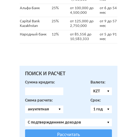
Альфа-Банк
25%
от 100,000 до
от 6 до 54
4,500,000
мес
Capital Bank
25%
от 125,000 до
от 9 до 57
Kazakhstan
2,750,000
мес
Народный банк
12%
от 85,556 до
от 5 до 91
10,583,333
мес
ПОИСК И РАСЧЕТ
Сумма кредита:
Валюта:
KZT
Схема расчета:
Срок:
ануитетная
1 год
C подтверждением доходов