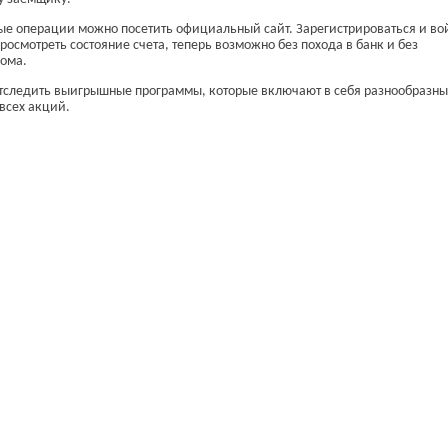
ые операции можно посетить официальный сайт. Зарегистрироваться и во
росмотреть состояние счета, теперь возможно без похода в банк и без
дома.
отследить выигрышные программы, которые включают в себя разнообразн
 всех акций.
При использовании материалов гиперссылка на Bai.kz обязательна.
алобы и предложения по улучшению пишите на reklamamaykova@gmail.co
мся банком. Помогаем только с выбором и расчетом.