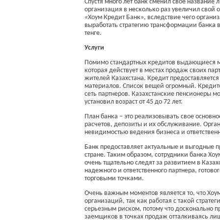
Спустя много лет банк сменил свое название
организация в несколько раз увеличил свой 
«Хоум Кредит Банк», вследствие чего органи
выработать стратегию трансформации банка в
тенге.
Услуги
Помимо стандартных кредитов выдающиеся ма
которая действует в местах продаж своих па
жителей Казахстана. Кредит предоставляется
материалов. Список вещей огромный. Кредито
сеть партнеров. Казахстанские пенсионеры мо
установил возраст от 45 до 72 лет.
План банка – это реализовывать свое основн
расчетов, депозиты и их обслуживание. Орга
невидимостью ведения бизнеса и ответствен
Банк предоставляет актуальные и выгодные п
стране. Таким образом, сотрудники банка Хоу
очень тщательно следят за развитием в Казах
надежного и ответственного партнера, готово
торговыми точками.
Очень важным моментов является то, что Хоу
организаций, так как работая с такой стратег
серьезным риском, потому что досконально п
заемщиков в точках продаж отталкиваясь лишь