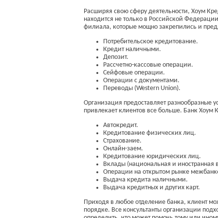
Расширяя свою сферу деятельности, Хоум Кр
находится не только в Российской Федерации 
филиала, которые мощно закрепились и предл
Потребительское кредитование.
Кредит наличными.
Депозит.
Рассчетно-кассовые операции.
Сейфовые операции.
Операции с документами.
Переводы (Western Union).
Организация предоставляет разнообразные у
привлекает клиентов все больше. Банк Хоум 
Автокредит.
Кредитование физических лиц.
Страхование.
Онлайн-заем.
Кредитование юридических лиц.
Вклады (национальная и иностранная 
Операции на открытом рынке межбанко
Выдача кредита наличными.
Выдача кредитных и других карт.
Приходя в любое отделение банка, клиент мо
порядке. Все консультанты организации подхо
определить, что может помочь тому или ином