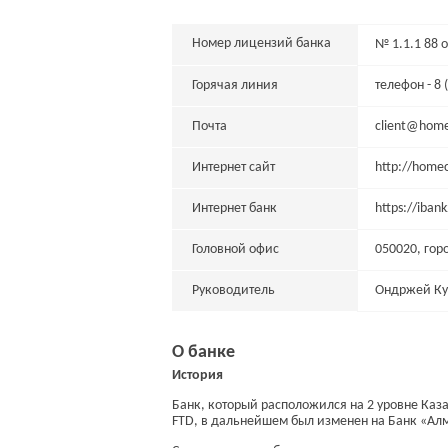
Номер лицензий банка
№ 1.1.1 88 о
Горячая линия
телефон - 8 
Почта
client@home
Интернет сайт
http://homec
Интернет банк
https://ibank
Головной офис
050020, гор
Руководитель
Ондржей К
О банке
История
Банк, который расположился на 2 уровне Каза
FTD, в дальнейшем был изменен на Банк «Алма-