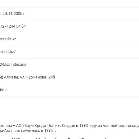
т 28.11.2008 г.
(727) 244 54 84
credit.kz
redit.kz/
24.kz/index.jsp
од Алматы, ул.Фурманова, 248
убик
хстана – АО «Хоум Кредит Банк». Создан в 1993 году из частной организац
Ата», это случилось в 1995 г.