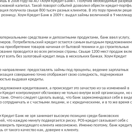
 лишь в 2008 году на АО «Хоум Кредит Банк». Получив необходимые разреш
основной капитал. Такой поворот событий дозволил обрести кредит-портфе
зация получила свыше 800 тысяч разных клиентов. В эту пору приняли реш
 розницу. Хоум Кредит Банк в 2009 г. выдал займы величиной в 9 миллиа
териальными средствами и депозитными продуктами, банк ввел услугу,
ртнеров. Потребительский кредит остается самым выгодным предложением
 на приобретение товаров начиная от бытовой техники и до строительных
вание проводится во всех регионах страны. Свыше 1200 мест продаж вкл
гут взять без залоговый кредит лишь в нескольких банках. Хоум Кредит
ое направление: предоставлять займы под проценты, ведение зарплатных
низация совершенно точно отображает свою солидность, подчеркивая
ностью выдавая кредиты.
редложения кредитования, а происходит это зачастую из-за изменений в
м Кредит контролируют обстановку не только внутри всей организации, но 
стане. Отчего следует сделать вывод, что банк зарекомендовал себя в вид
го сотрудничать и с частными лицами, и с юридическими, и в то же время с
м Кредит Банк не зря занимает высокую позицию среди банковских
ией, что каждую минуту подвергается риску. POS-кредит связывает себя с
роверить приходящего клиента невозможно. Именно поэтому, банк кредит
 от такого качество как, доверие к клиенту.