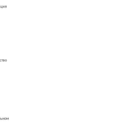
ация
ство
льном