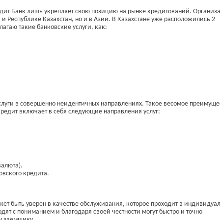
едит Банк лишь укрепляет свою позицию на рынке кредитований. Организ
и Республике Казахстан, но и в Азии. В Казахстане уже расположились 2
агаю такие банковские услуги, как:
слуги в совершенно неидентичных направлениях. Такое весомое преимуще
Кредит включает в себя следующие направления услуг:
валюта).
вского кредита.
жет быть уверен в качестве обслуживания, которое проходит в индивидуа
дят с пониманием и благодаря своей честности могут быстро и точно
у заемщику.