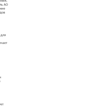
ения,
ль АО
ение
рдов
 для
ючает
и
е
ует