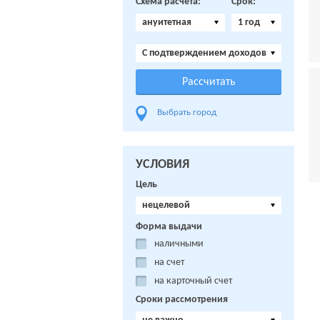
Схема расчета:
Срок:
ануитетная
1 год
C подтверждением доходов
Выбрать город
УСЛОВИЯ
Цель
нецелевой
Форма выдачи
наличными
на счет
на карточный счет
Сроки рассмотрения