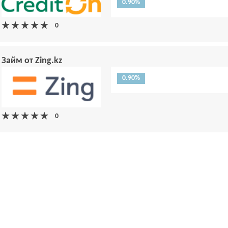
0.90%
Займ от Zing.kz
0.90%