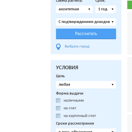
Схема расчета:
Срок:
ануитетная
1 год
C подтверждением доходов
Выбрать город
УСЛОВИЯ
Цель
любая
Форма выдачи
наличными
на счет
на карточный счет
Сроки рассмотрения