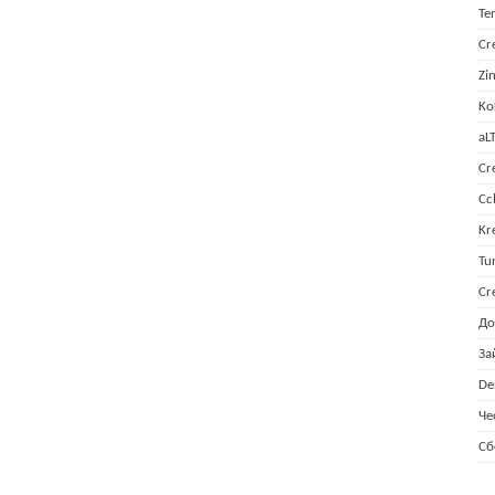
Te
Cr
Zi
Ko
aL
Cr
Cc
Kr
Tu
Cr
До
За
De
Че
Сб