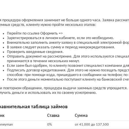
я процедура оформления занимает не больше одного часа. Заявка рассмат
емных средств, клиенту нужно пройти несколько этапов:
Перейти по ссылке Оформить =>
Зарегистрироваться в личном кабинете, если это необходимо.
Внимательно заполнить анкету-заявку в специальной электронной фо
В заявке следует указать сумму и период микрокредитования.
Проверить введенные сведения.
Отправить документ на рассмотрение. Для этого используются специа
принимается в течении нескольких минут.
Если заем был одобрен, то клиенту позвонит специалист компании дл
Подписать договор кредитования. Для этого не нужно посещать предс
способов: при помощи кода, пришедшего в сообщении на телефон; по 
После этого деньги моментально поступают клиенту на банковский сче
и повторном обращении, процедура выдачи заемных средств упрощается. 
лучить деньги и использовать их по своему усмотрению.
равнительная таблица займов
нк
Ставка
Сумма
neyman
0%
от 41,000 до 137,500