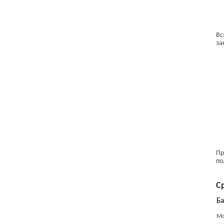
Вс
за
Пр
по
С
Ба
Mo