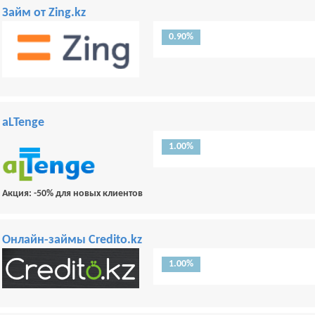
Займ от Zing.kz
0.90%
aLTenge
1.00%
Акция: -50% для новых клиентов
Онлайн-займы Credito.kz
1.00%