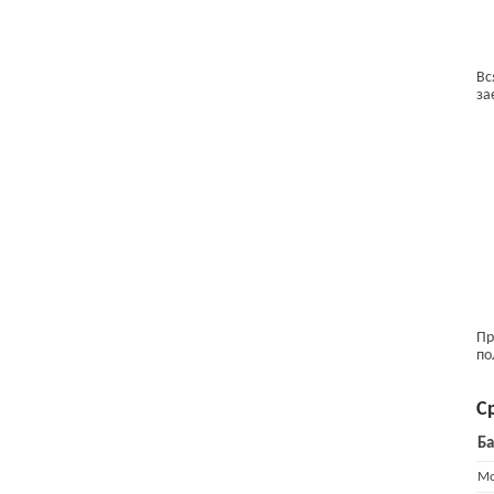
Вс
за
Пр
по
С
Ба
Mo