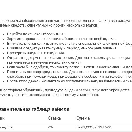
я процедура оформления занимает не больше одного часа. Заявка рассмат
емных средств, клиенту нужно пройти несколько этапов:
Перейти по ссылке Оформить =>
Зарегистрироваться в личном кабинете, если это необходимо.
Внимательно заполнить анкету-заявку в специальной электронной фо
В заявке следует указать сумму и период микрокредитования.
Проверить введенные сведения.
Отправить документ на рассмотрение. Для этого используются специа
принимается в течении нескольких минут.
Если заем был одобрен, то клиенту позвонит специалист компании дл
Подписать договор кредитования. Для этого не нужно посещать предс
способов: при помощи кода, пришедшего в сообщении на телефон; по 
После этого деньги моментально поступают клиенту на банковский сче
и повторном обращении, процедура выдачи заемных средств упрощается. 
лучить деньги и использовать их по своему усмотрению.
равнительная таблица займов
нк
Ставка
Сумма
neyman
0%
от 41,000 до 137,500