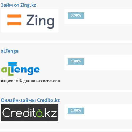
Займ от Zing.kz
0.90%
aLTenge
1.00%
Акция: -50% для новых клиентов
Онлайн-займы Credito.kz
1.00%