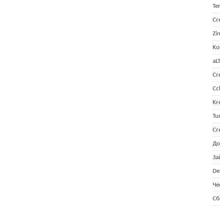
Te
Cr
Zi
Ko
aL
Cr
Cc
Kr
Tu
Cr
До
За
De
Че
Сб