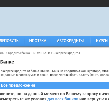
ДЕПОЗИТЫ
ИПОТЕКА
АВТОКРЕДИТЫ
КУРСЫ
анк
Кредиты банка Шинхан Банк
Экспресс кредиты
 Банке
о экспресс кредита от банка Шинхан Банк на кредитном калькуляторе, фи
 данные в полях сумма и сроки, после чего выбрать валюту (тенге, доллар
Все предложения
звините, но на данный момент по Вашему запросу ниче
осмотреть те же условия
для всех банков
или вернуться