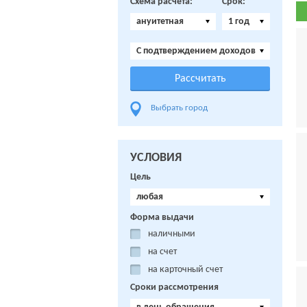
Схема расчета:
Срок:
ануитетная
1 год
C подтверждением доходов
Выбрать город
УСЛОВИЯ
Цель
любая
Форма выдачи
наличными
на счет
на карточный счет
Сроки рассмотрения