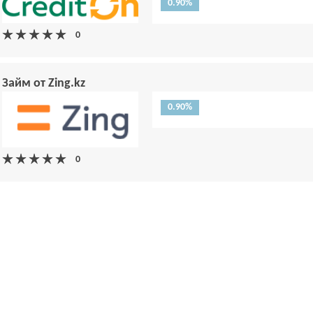
0.90%
Займ от Zing.kz
0.90%