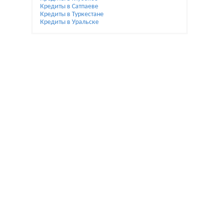
Кредиты в Сатпаеве
Кредиты в Туркестане
Кредиты в Уральске
При использовании материалов гиперссылка на
Bai.kz обязательна.
Жалобы и предложения по улучшению пишите на
reklamamaykova@gmail.com.
Мы не являемся банком. Помогаем только с выбором
и расчетом.