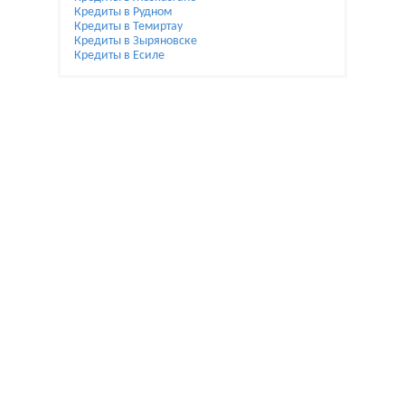
Кредиты в Рудном
Кредиты в Темиртау
Кредиты в Зыряновске
Кредиты в Есиле
При использовании материалов гиперссылка на
Bai.kz обязательна.
Жалобы и предложения по улучшению пишите на
reklamamaykova@gmail.com.
Мы не являемся банком. Помогаем только с выбором
и расчетом.