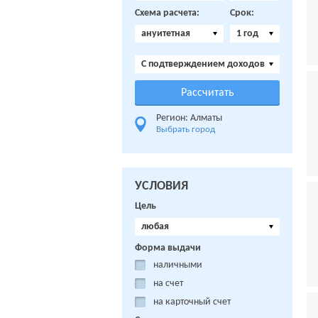
Схема расчета:
Срок:
ануитетная
1 год
C подтверждением доходов
Регион: Алматы
Выбрать город
УСЛОВИЯ
Цель
любая
Форма выдачи
наличными
на счет
на карточный счет