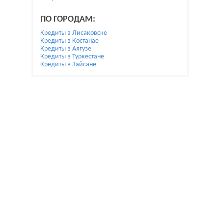
ПО ГОРОДАМ:
Кредиты в Лисаковске
Кредиты в Костанае
Кредиты в Аягузе
Кредиты в Туркестане
Кредиты в Зайсане
При использовании материалов гиперссылка на
Bai.kz обязательна.