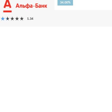
34.00%
При использовании материалов гиперссылка на Bai.kz обязательна.
алобы и предложения по улучшению пишите на reklamamaykova@gmail.co
мся банком. Помогаем только с выбором и расчетом.