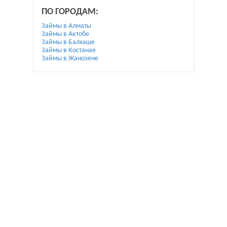
ПО ГОРОДАМ:
Займы в Алматы
Займы в Актобе
Займы в Балхаше
Займы в Костанае
Займы в Жанозене
При использовании материалов гиперссылка на
Bai.kz обязательна.
Жалобы и предложения по улучшению пишите на