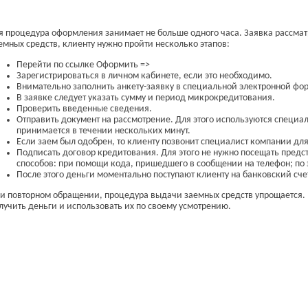
я процедура оформления занимает не больше одного часа. Заявка рассмат
емных средств, клиенту нужно пройти несколько этапов:
Перейти по ссылке Оформить =>
Зарегистрироваться в личном кабинете, если это необходимо.
Внимательно заполнить анкету-заявку в специальной электронной фо
В заявке следует указать сумму и период микрокредитования.
Проверить введенные сведения.
Отправить документ на рассмотрение. Для этого используются специа
принимается в течении нескольких минут.
Если заем был одобрен, то клиенту позвонит специалист компании дл
Подписать договор кредитования. Для этого не нужно посещать предс
способов: при помощи кода, пришедшего в сообщении на телефон; по 
После этого деньги моментально поступают клиенту на банковский сче
и повторном обращении, процедура выдачи заемных средств упрощается. 
лучить деньги и использовать их по своему усмотрению.