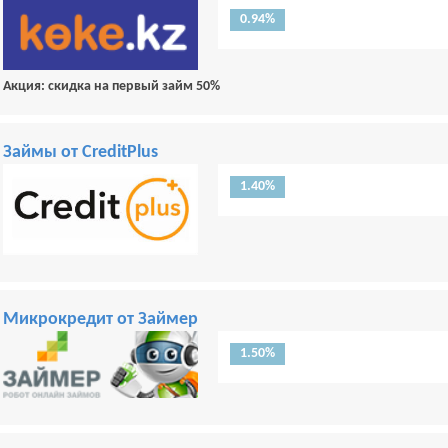
0.94%
Акция: скидка на первый займ 50%
Займы от CreditPlus
1.40%
Микрокредит от Займер
1.50%