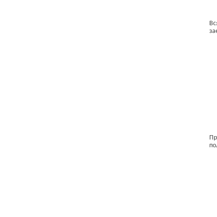
Вс
за
Пр
по