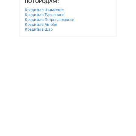
ПО ГОРОДАМ:
Кредиты в Шымкенте
Кредиты в Туркестане
Кредиты в Петропавловске
Кредиты в Актобе
Кредиты в Шар
При использовании материалов гиперссылка на
Bai.kz обязательна.
Жалобы и предложения по улучшению пишите на
reklamamaykova@gmail.com.