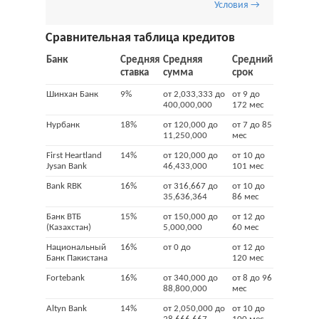
Условия →
Сравнительная таблица кредитов
Банк
Средняя
Средняя
Средний
ставка
сумма
срок
Шинхан Банк
9%
от 2,033,333 до
от 9 до
400,000,000
172 мес
Нурбанк
18%
от 120,000 до
от 7 до 85
11,250,000
мес
First Heartland
14%
от 120,000 до
от 10 до
Jysan Bank
46,433,000
101 мес
Bank RBK
16%
от 316,667 до
от 10 до
35,636,364
86 мес
Банк ВТБ
15%
от 150,000 до
от 12 до
(Казахстан)
5,000,000
60 мес
Национальный
16%
от 0 до
от 12 до
Банк Пакистана
120 мес
Fortebank
16%
от 340,000 до
от 8 до 96
88,800,000
мес
Altyn Bank
14%
от 2,050,000 до
от 10 до