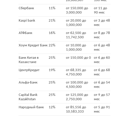
28,666,667
100 мес
Сбербанк
11%
от 150,000 до
от 11 до
3,000,000
90 мес
Kaspi bank
21%
от 20,000 до
от 3 до 48
1,000,000
мес
АТФБанк
16%
от 62,500 до
от 8 до 78
11,742,500
мес
Хоум Кредит Банк
22%
от 10,000 до
от 6 до 48
1,000,000
мес
Банк Китая в
25%
от 150,000 до 0
от 6 до 60
Казахстане
мес
ЦентрКредит
19%
от 68,335 до
от 6 до 68
4,750,000
мес
Альфа-Банк
25%
от 100,000 до
от 6 до 54
4,500,000
мес
Capital Bank
25%
от 125,000 до
от 9 до 57
Kazakhstan
2,750,000
мес
Народный банк
12%
от 85,556 до
от 5 до 91
10,583,333
мес