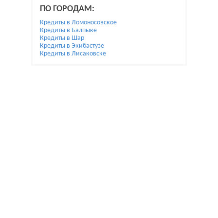
ПО ГОРОДАМ:
Кредиты в Ломоносовское
Кредиты в Балпыке
Кредиты в Шар
Кредиты в Экибастузе
Кредиты в Лисаковске
При использовании материалов гиперссылка на
Bai.kz обязательна.
Жалобы и предложения по улучшению пишите на