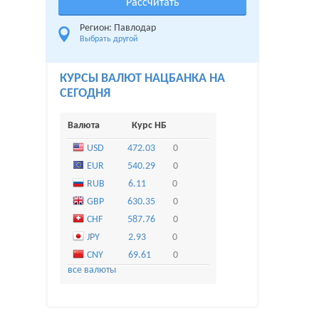
Регион: Павлодар
Выбрать другой
КУРСЫ ВАЛЮТ НАЦБАНКА НА
СЕГОДНЯ
Валюта
Курс НБ
USD
472.03
0
EUR
540.29
0
RUB
6.11
0
GBP
630.35
0
CHF
587.76
0
JPY
2.93
0
CNY
69.61
0
все валюты