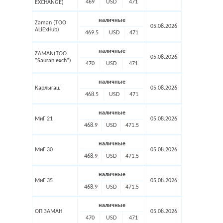
469
USD
471
EXCHANGE)
наличные
Zaman (ТОО
05.08.2026
ALiExHub)
469.5
USD
471
наличные
ZAMAN(TOO
05.08.2026
“Sauran exch”)
470
USD
471
наличные
Карлыгаш
05.08.2026
468.5
USD
471
наличные
МиГ 21
05.08.2026
468.9
USD
471.5
наличные
МиГ 30
05.08.2026
468.9
USD
471.5
наличные
МиГ 35
05.08.2026
468.9
USD
471.5
наличные
ОП ЗАМАН
05.08.2026
470
USD
471