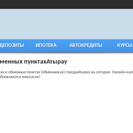
ДЕПОЗИТЫ
ИПОТЕКА
АВТОКРЕДИТЫ
КУРСЫ
бменных пунктахАтырау
х и обменных пунктах (обменниках) городаАтырау на сегодня. Онлайн ка
обновляются ежечасно!