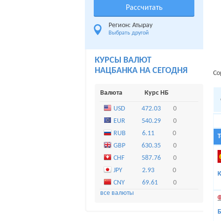
Регион: Атырау
Выбрать другой
КУРСЫ ВАЛЮТ
НАЦБАНКА НА СЕГОДНЯ
Со
Валюта
Курс НБ
USD
472.03
0
EUR
540.29
0
RUB
6.11
0
GBP
630.35
0
CHF
587.76
0
JPY
2.93
0
K
CNY
69.61
0
все валюты
Б