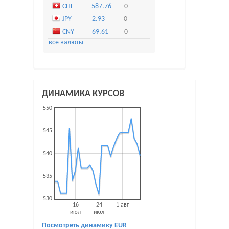
CHF
587.76
0
JPY
2.93
0
CNY
69.61
0
все валюты
ДИНАМИКА КУРСОВ
550
545
540
535
530
16
24
1 авг
июл
июл
Посмотреть динамику
EUR