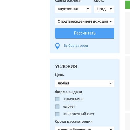
Схема расчета:
Срок:
ануитетная
1 год
C подтверждением доходов
Выбрать город
УСЛОВИЯ
Цель
любая
Форма выдачи
наличными
на счет
на карточный счет
Сроки рассмотрения