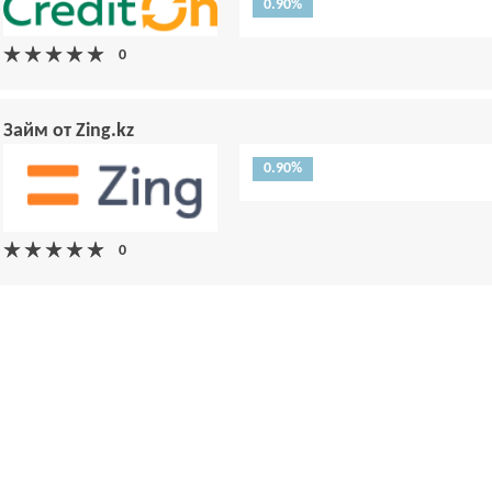
0.90%
Займ от Zing.kz
0.90%