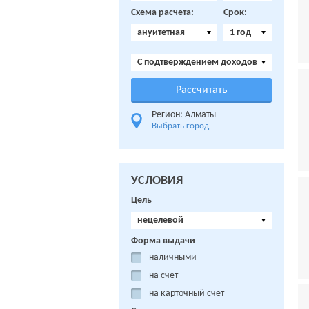
Схема расчета:
Срок:
ануитетная
1 год
C подтверждением доходов
Регион: Алматы
Выбрать город
УСЛОВИЯ
Цель
нецелевой
Форма выдачи
наличными
на счет
на карточный счет