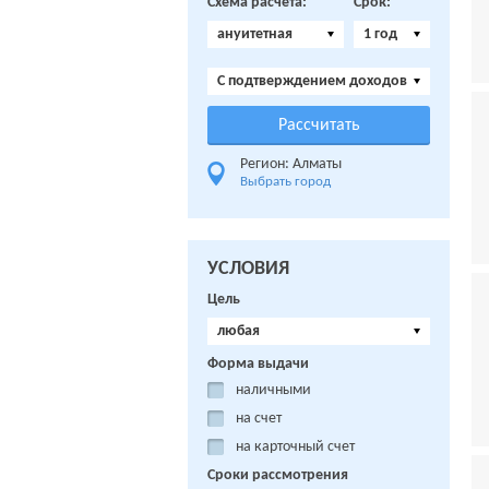
Схема расчета:
Срок:
ануитетная
1 год
C подтверждением доходов
Регион: Алматы
Выбрать город
УСЛОВИЯ
Цель
любая
Форма выдачи
наличными
на счет
на карточный счет
Сроки рассмотрения