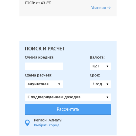
ГЭСВ:
от 43.3%
Условия →
ПОИСК И РАСЧЕТ
Сумма кредита:
Валюта:
KZT
Схема расчета:
Срок:
ануитетная
1 год
C подтверждением доходов
Регион: Алматы
Выбрать город