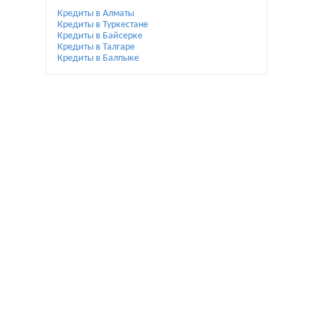
Кредиты в Алматы
Кредиты в Туркестане
Кредиты в Байсерке
Кредиты в Талгаре
Кредиты в Балпыке
При использовании материалов гиперссылка на
Bai.kz обязательна.
Жалобы и предложения по улучшению пишите на
reklamamaykova@gmail.com.
Мы не являемся банком. Помогаем только с выбором