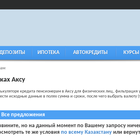
ДЕПОЗИТЫ
ИПОТЕКА
АВТОКРЕДИТЫ
КУРСЫ
рам
ках Аксу
алькуляторе кредита пенсионерам в Аксу для физических лиц, фильтраци
вести исходные данные в полях сумма и сроки, после чего выбрать валюту (т
Все предложения
звините, но на данный момент по Вашему запросу ниче
осмотреть те же условия
по всему Казахстану
или вернут