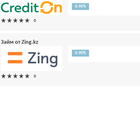
0.90%
Займ от Zing.kz
0.90%