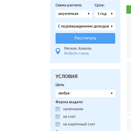
Схема расчета:
Срок:
ануитетная
1 год
C подтверждением доходов
Регион: Алматы
Выбрать город
УСЛОВИЯ
Цель
любая
Форма выдачи
наличными
на счет
на карточный счет