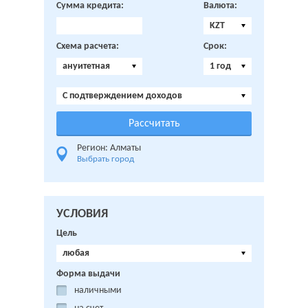
Сумма кредита:
Валюта:
KZT
Схема расчета:
Срок:
ануитетная
1 год
C подтверждением доходов
Регион: Алматы
Выбрать город
УСЛОВИЯ
Цель
любая
Форма выдачи
наличными