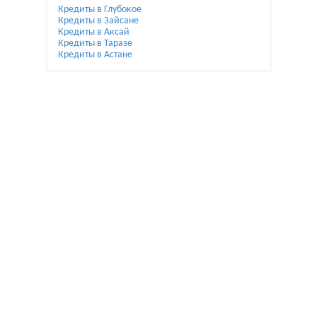
Кредиты в Глубокое
Кредиты в Зайсане
Кредиты в Аксай
Кредиты в Таразе
Кредиты в Астане
При использовании материалов гиперссылка на
Bai.kz обязательна.
Жалобы и предложения по улучшению пишите на
reklamamaykova@gmail.com.
Мы не являемся банком. Помогаем только с выбором