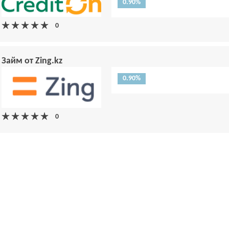
0.90%
Займ от Zing.kz
0.90%