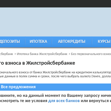
ДЕПОЗИТЫ
ИПОТЕКА
АВТОКРЕДИТЫ
КУРСЫ
сбербанк
Ипотека банка Жилстройсбербанк
Без первоначального взно
го взноса в Жилстройсбербанке
воначального взноса от банка Жилстройсбербанк на кредитном калькулято
 данные в полях сумма и сроки, после чего выбрать валюту (тенге, доллар
Все предложения
звините, но на данный момент по Вашему запросу ниче
осмотреть те же условия
для всех банков
или вернуться