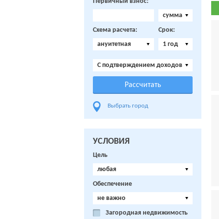
Первичный взнос:
сумма
Схема расчета:
Срок:
ануитетная
1 год
C подтверждением доходов
Выбрать город
УСЛОВИЯ
Цель
любая
Обеспечение
не важно
Загородная недвижимость