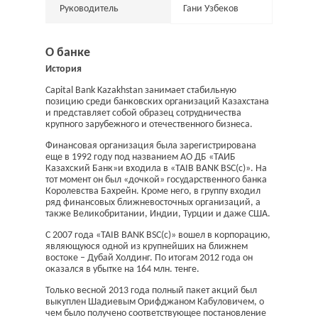
Руководитель
Гани Узбеков
О банке
История
Capital Bank Kazakhstan занимает стабильную
позицию среди банковских организаций Казахстана
и представляет собой образец сотрудничества
крупного зарубежного и отечественного бизнеса.
Финансовая организация была зарегистрирована
еще в 1992 году под названием АО ДБ «ТАИБ
Казахский Банк»и входила в «TAIB BANK BSC(c)». На
тот момент он был «дочкой» государственного банка
Королевства Бахрейн. Кроме него, в группу входил
ряд финансовых ближневосточных организаций, а
также Великобритании, Индии, Турции и даже США.
С 2007 года «TAIB BANK BSC(c)» вошел в корпорацию,
являющуюся одной из крупнейших на ближнем
востоке – Дубай Холдинг. По итогам 2012 года он
оказался в убытке на 164 млн. тенге.
Только весной 2013 года полный пакет акций был
выкуплен Шадиевым Орифджаном Кабуловичем, о
чем было получено соответствующее постановление