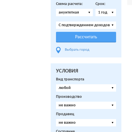
Схема расчета:
Срок:
ануитетная
1 год
C подтверждением доходов
Выбрать город
УСЛОВИЯ
Вид транспорта
любой
Производство
не важно
Продавец
не важно
Состояние