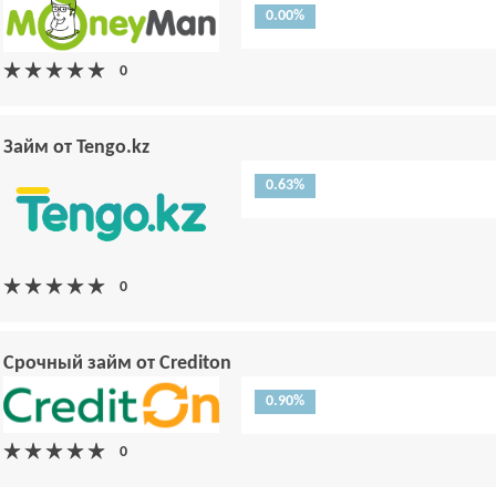
0.00%
Займ от Tengo.kz
0.63%
Срочный займ от Crediton
0.90%