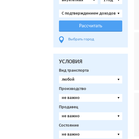
ануитетная
1 год
C подтверждением доходов
Выбрать город
УСЛОВИЯ
Вид транспорта
любой
Производство
не важно
Продавец
не важно
Состояние
не важно