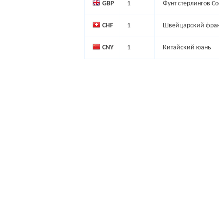
GBP
1
Фунт стерлингов С
CHF
1
Швейцарский фра
CNY
1
Китайский юань