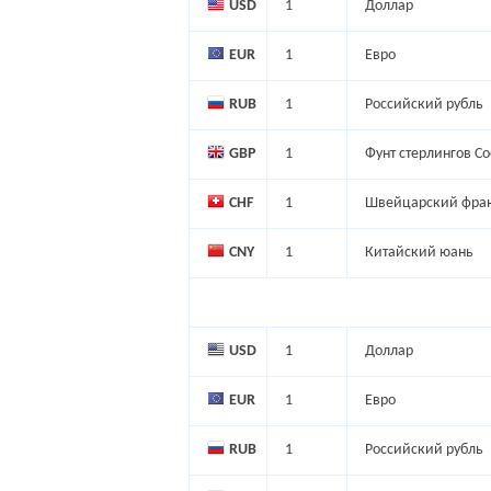
USD
1
Доллар
EUR
1
Евро
RUB
1
Российский рубль
GBP
1
Фунт стерлингов С
CHF
1
Швейцарский фра
CNY
1
Китайский юань
USD
1
Доллар
EUR
1
Евро
RUB
1
Российский рубль