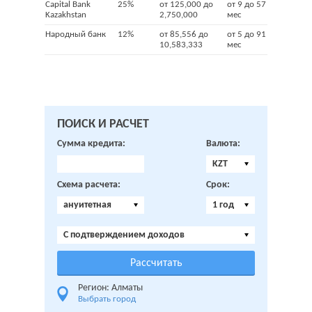
Capital Bank
25%
от 125,000 до
от 9 до 57
Kazakhstan
2,750,000
мес
Народный банк
12%
от 85,556 до
от 5 до 91
10,583,333
мес
ПОИСК И РАСЧЕТ
Сумма кредита:
Валюта:
KZT
Схема расчета:
Срок:
ануитетная
1 год
C подтверждением доходов
Регион: Алматы
Выбрать город