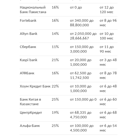
Национальный
16%
от 0 до
от 12 до
Банк Пакистана
120 мес
Fortebank
16%
от 340,000 до
от 8 до 96
88,800,000
мес
Altyn Bank
14%
от 2,050,000 до
от 10 до
28,666,667
100 мес
Сбербанк
11%
от 150,000 до
от 11 до
3,000,000
90 мес
Kaspi bank
21%
от 20,000 до
от 3 до 48
1,000,000
мес
АТФБанк
16%
от 62,500 до
от 8 до 78
11,742,500
мес
Хоум Кредит Банк
22%
от 10,000 до
от 6 до 48
1,000,000
мес
Банк Китая в
25%
от 150,000 до 0
от 6 до 60
Казахстане
мес
ЦентрКредит
19%
от 68,335 до
от 6 до 68
4,750,000
мес
Альфа-Банк
25%
от 100,000 до
от 6 до 54
4,500,000
мес