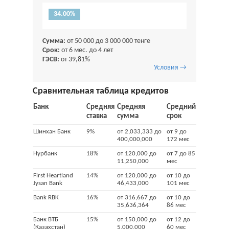
34.00%
Сумма:
от 50 000 до 3 000 000 тенге
Срок:
от 6 мес. до 4 лет
ГЭСВ:
от 39,81%
Условия →
Сравнительная таблица кредитов
Банк
Средняя
Средняя
Средний
ставка
сумма
срок
Шинхан Банк
9%
от 2,033,333 до
от 9 до
400,000,000
172 мес
Нурбанк
18%
от 120,000 до
от 7 до 85
11,250,000
мес
First Heartland
14%
от 120,000 до
от 10 до
Jysan Bank
46,433,000
101 мес
Bank RBK
16%
от 316,667 до
от 10 до
35,636,364
86 мес
Банк ВТБ
15%
от 150,000 до
от 12 до
(Казахстан)
5,000,000
60 мес