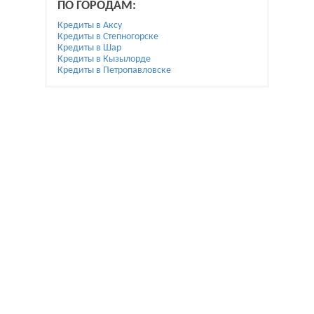
ПО ГОРОДАМ:
Кредиты в Аксу
Кредиты в Степногорске
Кредиты в Шар
Кредиты в Кызылорде
Кредиты в Петропавловске
При использовании материалов гиперссылка на
Bai.kz обязательна.
Жалобы и предложения по улучшению пишите на
reklamamaykova@gmail.com.