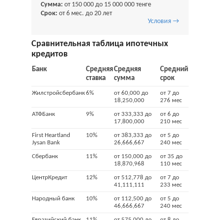
Сумма:
от 150 000 до 15 000 000 тенге
Срок:
от 6 мес. до 20 лет
Условия →
Сравнительная таблица ипотечных
кредитов
Банк
Средняя
Средняя
Средний
ставка
сумма
срок
Жилстройсбербанк
6%
от 60,000 до
от 7 до
18,250,000
276 мес
АТФБанк
9%
от 333,333 до
от 6 до
17,800,000
210 мес
First Heartland
10%
от 383,333 до
от 5 до
Jysan Bank
26,666,667
240 мес
Сбербанк
11%
от 150,000 до
от 35 до
18,870,968
110 мес
ЦентрКредит
12%
от 512,778 до
от 7 до
41,111,111
233 мес
Народный банк
10%
от 112,500 до
от 5 до
46,666,667
240 мес
Евразийский банк
11%
от 575,000 до
от 8 до