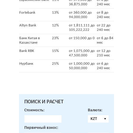
36,875,000
240 мес
Fortebank
13%
от 360,000 до
от 8 до
94,000,000
240 мес
Altyn Bank
12%
от 1,811,111 до
от 22 до
105,222,222
240 мес
Банк Китая в
23%
от 150,000 до 0
от 6 до 84
Казахстане
мес
Bank RBK
15%
от 1,075,000 до
от 12 до
47,500,000
210 мес
Нурбанк
25%
от 1,000,000 до
от 6 до
50,000,000
240 мес
ПОИСК И РАСЧЕТ
Стоимость:
Валюта:
KZT
Первичный взнос: