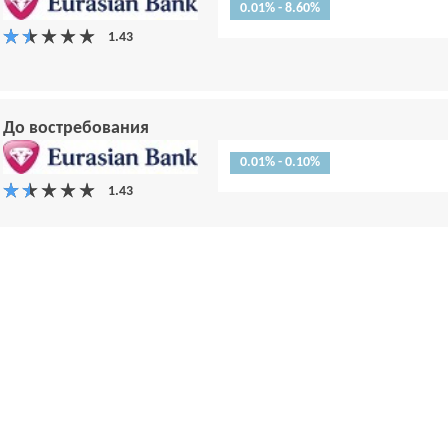
0.01% - 8.60%
До востребования
0.01% - 0.10%