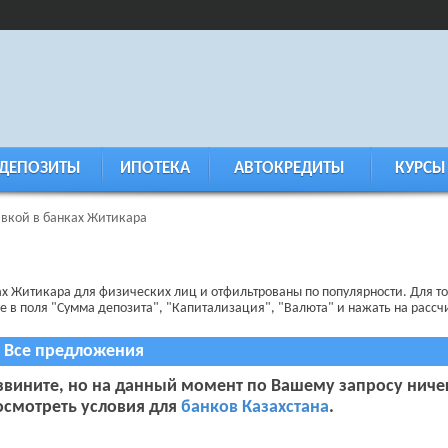
ДЕПОЗИТЫ
ИПОТЕКА
АВТОКРЕДИТЫ
КУРСЫ
авкой в банках Житикара
ах Житикара для физических лиц и отфильтрованы по популярности. Для то
 в поля "Сумма депозита", "Капитализация", "Валюта" и нажать на рассчи
Все предложения
звините, но на данный момент по Вашему запросу ниче
осмотреть условия для
банков Казахстана
.