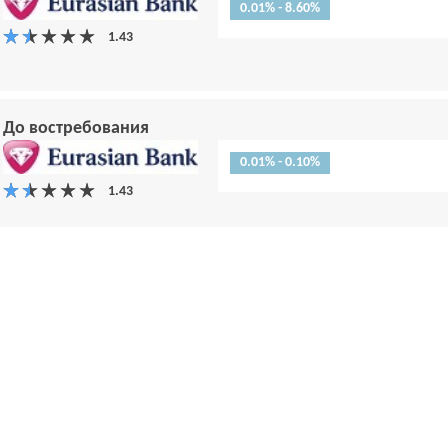
0.01% - 8.60%
До востребования
0.01% - 0.10%