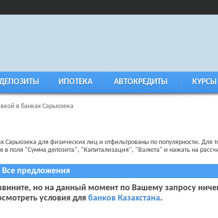
ДЕПОЗИТЫ
ИПОТЕКА
АВТОКРЕДИТЫ
КУРСЫ
авкой в банках Сарыозека
ах Сарыозека для физических лиц и отфильтрованы по популярности. Для т
 в поля "Сумма депозита", "Капитализация", "Валюта" и нажать на рассчи
Все предложения
звините, но на данный момент по Вашему запросу ниче
осмотреть условия для
банков Казахстана
.