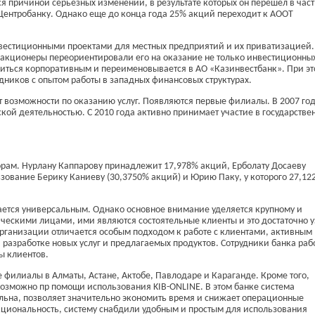
ся причиной серьезных изменений, в результате которых он перешел в час
Центробанку. Однако еще до конца года 25% акций переходит к АООТ
нвестиционными проектами для местных предприятий и их приватизацией. 
 акционеры переориентировали его на оказание не только инвестиционных
овиться корпоративным и переименовывается в АО «Казинвестбанк». При э
ников с опытом работы в западных финансовых структурах.
 возможности по оказанию услуг. Появляются первые филиалы. В 2007 го
кой деятельностью. С 2010 года активно принимает участие в государстве
рам. Нурлану Каппарову принадлежит 17,978% акций, Ерболату Досаеву
зование Берику Каниеву (30,3750% акций) и Юрию Паку, у которого 27,12
ается универсальным. Однако основное внимание уделяется крупному и
зическими лицами, ими являются состоятельные клиенты и это достаточно 
 организации отличается особым подходом к работе с клиентами, активным
разработке новых услуг и предлагаемых продуктов. Сотрудники банка раб
ы клиентов.
филиалы в Алматы, Астане, Актобе, Павлодаре и Караганде. Кроме того,
озможно пр помощи использования KIB-ONLINE. В этом банке система
ьна, позволяет значительно экономить время и снижает операционные
нкциональность, систему снабдили удобным и простым для использования