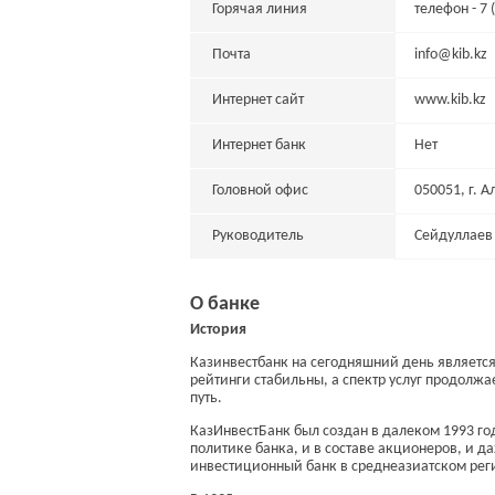
Горячая линия
телефон - 7 
Почта
info@kib.kz
Интернет сайт
www.kib.kz
Интернет банк
Нет
Головной офис
050051, г. 
Руководитель
Сейдуллаев
О банке
История
Казинвестбанк на сегодняшний день является 
рейтинги стабильны, а спектр услуг продолж
путь.
КазИнвестБанк был создан в далеком 1993 го
политике банка, и в составе акционеров, и д
инвестиционный банк в среднеазиатском рег