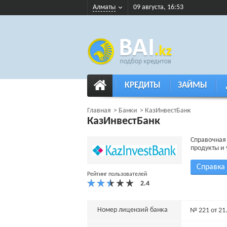
Алматы
09 августа, 16:53
КРЕДИТЫ
ЗАЙМЫ
Главная
Банки
КазИнвестБанк
КазИнвестБанк
Справочная 
продукты и 
Справка
Рейтинг пользователей
Номер лицензий банка
№ 221 от 21.