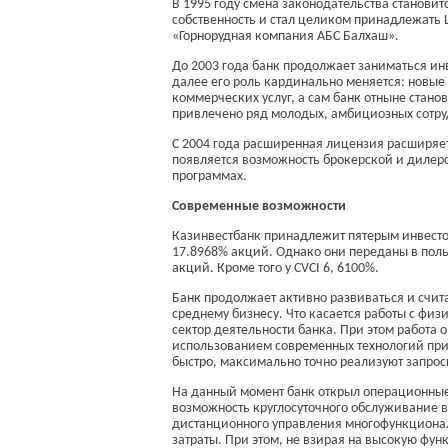
В 1995 году смена законодательства становит
собственность и стал целиком принадлежать 
«Горнорудная компания АБС Балхаш».
До 2003 года банк продолжает заниматься и
далее его роль кардинально меняется: новые
коммерческих услуг, а сам банк отныне стан
привлечено ряд молодых, амбициозных сотруд
С 2004 года расширенная лицензия расширяет
появляется возможность брокерской и дилерс
программах.
Современные возможности
Казинвестбанк принадлежит пятерым инвесто
17.8968% акций. Однако они переданы в поль
акций. Кроме того у CVCI 6, 6100%.
Банк продолжает активно развиваться и счит
среднему бизнесу. Что касается работы с фи
сектор деятельности банка. При этом работа
использованием современных технологий при 
быстро, максимально точно реализуют запрос
На данный момент банк открыл операционные 
возможность круглосуточного обслуживание в
дистанционного управления многофункционал
затраты. При этом, не взирая на высокую фу