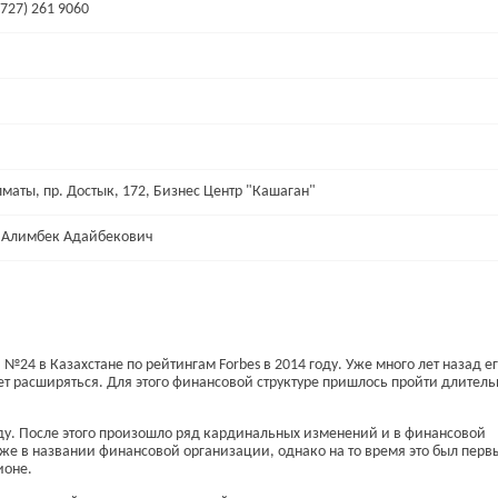
(727) 261 9060
Алматы, пр. Достык, 172, Бизнес Центр "Кашаган"
 Алимбек Адайбекович
№24 в Казахстане по рейтингам Forbes в 2014 году. Уже много лет назад е
ает расширяться. Для этого финансовой структуре пришлось пройти длител
ду. После этого произошло ряд кардинальных изменений и в финансовой
аже в названии финансовой организации, однако на то время это был перв
ионе.